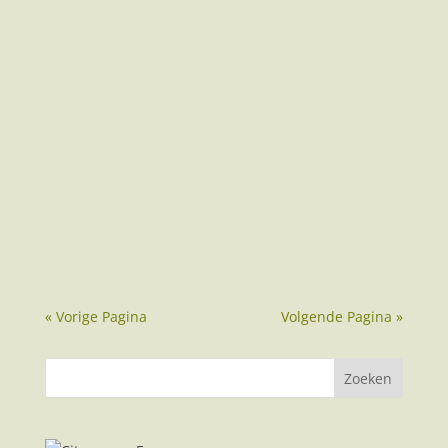
Het vliegtuig is verreweg het snelste
vervoersmiddel om mee naar Valencia te
reizen vanuit Nederland en België.. Het is
gemakkelijk, snel, relatief goedkoop en je bent
binnen no-time in de stad. Op deze pagina
lees je meer over het reizen naar Valencia met
het...
« Vorige Pagina
Volgende Pagina »