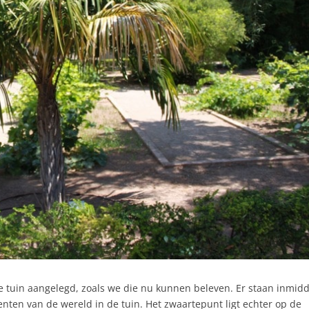
 tuin aangelegd, zoals we die nu kunnen beleven. Er staan inmidd
nenten van de wereld in de tuin. Het zwaartepunt ligt echter op de