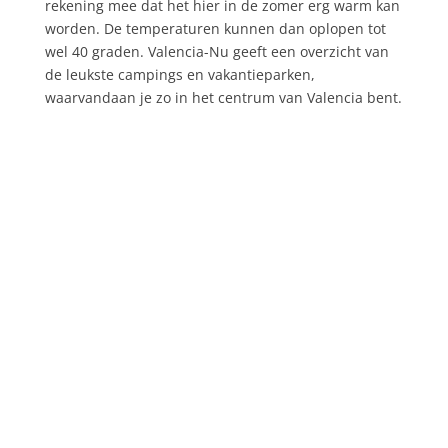
rekening mee dat het hier in de zomer erg warm kan
worden. De temperaturen kunnen dan oplopen tot
wel 40 graden. Valencia-Nu geeft een overzicht van
de leukste campings en vakantieparken,
waarvandaan je zo in het centrum van Valencia bent.
Vlak bij natuurgebied Parque Natural de
L’Albufera en op slechts 10 kilometer van het
centrum van Valencia, ligt Camping Park El
Saler. Op deze camping ben je van alle
gemakken voorzien en bevind je je op een
prachtige locatie. Een absolute aanrader voor...