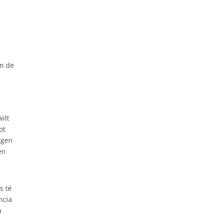
In de
ilt
ot
agen
en
s té
ncia
a