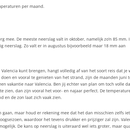
emperaturen per maand.
erg mee. De meeste neerslag valt in oktober, namelijk zo’n 85 mm. 
nig neerslag. Zo valt er in augustus bijvoorbeeld maar 18 mm aan
Valencia kunt brengen, hangt volledig af van het soort reis dat je w
e doen en vooral te genieten van het strand, zijn de maanden juni t
n vakantie naar Valencia. Ben jij echter van plan om toch volle d
te zien, dan zijn vooral het voor- en najaar perfect. De temperatur
 en de zon laat zich vaak zien.
en gaan, maar houd er rekening mee dat het dan misschien zelfs iet
oogseizoen, waardoor het tevens drukker en prijziger zal zijn. Vale
ogelijk. De kans op neerslag is uiteraard wel iets groter, maar qu