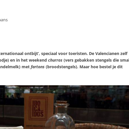
paans
ternationaal ontbijt’, speciaal voor toeristen. De Valencianen zelf
oodje) en in het weekend
churros
(vers gebakken stengels die sm
ndelmelk) met
fartons
(broodstengels). Maar hoe bestel je dit